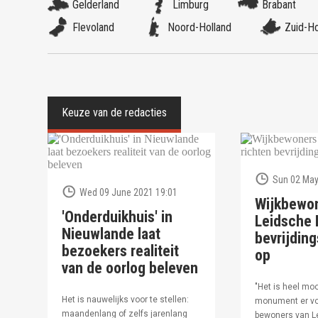
Gelderland
Limburg
Brabant
Flevoland
Noord-Holland
Zuid-Ho
Sun 02 May
Wed 09 June 2021 19:01
Wijkbewo
'Onderduikhuis' in
Leidsche R
Nieuwlande laat
bevrijdi
bezoekers realiteit
op
van de oorlog beleven
"Het is heel moo
Het is nauwelijks voor te stellen:
monument er vo
maandenlang of zelfs jarenlang
bewoners van Le