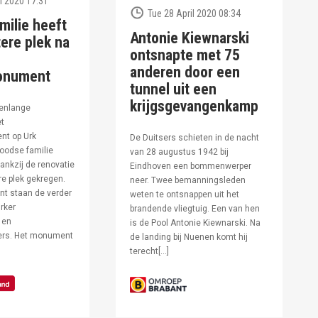
l 2020 17:31
Tue 28 April 2020 08:34
milie heeft
Antonie Kiewnarski
ere plek na
ontsnapte met 75
anderen door een
onument
tunnel uit een
krijgsgevangenkamp
enlange
et
t op Urk
De Duitsers schieten in de nacht
oodse familie
van 28 augustus 1942 bij
ankzij de renovatie
Eindhoven een bommenwerper
e plek gekregen.
neer. Twee bemanningsleden
t staan de verder
weten te ontsnappen uit het
rker
brandende vliegtuig. Een van hen
 en
is de Pool Antonie Kiewnarski. Na
fers. Het monument
de landing bij Nuenen komt hij
terecht[…]