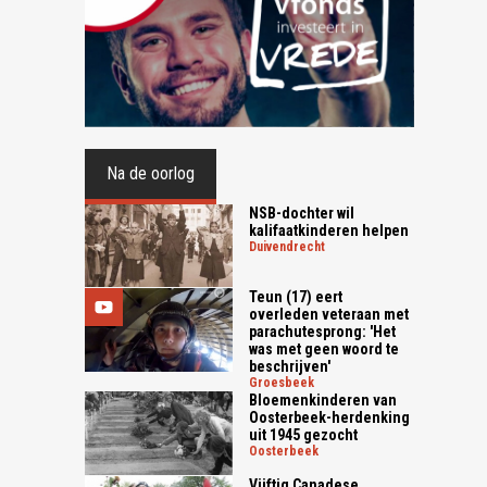
Na de oorlog
NSB-dochter wil
kalifaatkinderen helpen
duivendrecht
Teun (17) eert
overleden veteraan met
parachutesprong: 'Het
was met geen woord te
beschrijven'
groesbeek
Bloemenkinderen van
Oosterbeek-herdenking
uit 1945 gezocht
oosterbeek
Vijftig Canadese