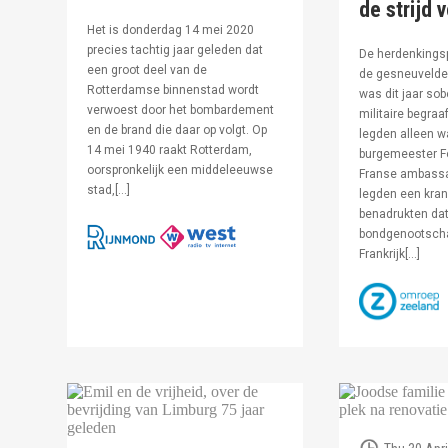
de strijd 
Het is donderdag 14 mei 2020
precies tachtig jaar geleden dat
De herdenkingsp
een groot deel van de
de gesneuvelde 
Rotterdamse binnenstad wordt
was dit jaar sob
verwoest door het bombardement
militaire begraa
en de brand die daar op volgt. Op
legden alleen 
14 mei 1940 raakt Rotterdam,
burgemeester F
oorspronkelijk een middeleeuwse
Franse ambassa
stad,[…]
legden een kran
benadrukten dat
bondgenootsch
Frankrijk[…]