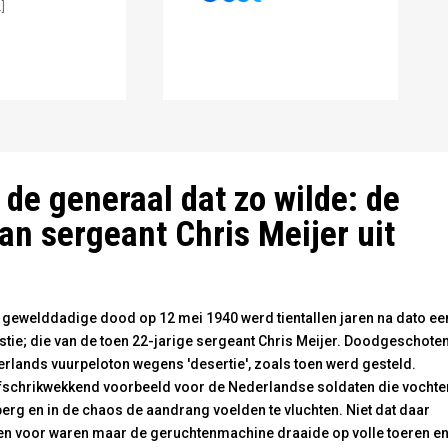
]
 de strijd: identificatie van slachtoffers - publiek domein
de generaal dat zo wilde: de
an sergeant Chris Meijer uit
 gewelddadige dood op 12 mei 1940 werd tientallen jaren na dato ee
stie; die van de toen 22-jarige sergeant Chris Meijer. Doodgeschote
rlands vuurpeloton wegens 'desertie', zoals toen werd gesteld.
fschrikwekkend voorbeeld voor de Nederlandse soldaten die vochte
erg en in de chaos de aandrang voelden te vluchten. Niet dat daar
en voor waren maar de geruchtenmachine draaide op volle toeren e