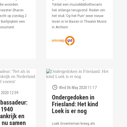
die woorden
Totdat een muziekbibliothecaris
meester Sharon
het onlangs terugvond. Reden om
echt op zondag 2
het stuk 'Op het Puin' weer nieuw
Berlijnplein een
leven in te blazen in Theater Musis
monument.
in Arnhem.
Wed 06 May 2020 11:17
 2020 12:59
Ondergedoken in
bassadeur:
Friesland: Het kind
n 1940
Loek is er nog
ankrijk en
d nu samen
Loek Groenteman kreeg als