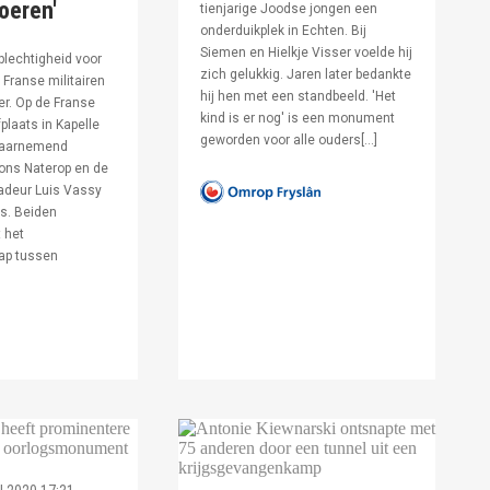
voeren'
tienjarige Joodse jongen een
onderduikplek in Echten. Bij
Siemen en Hielkje Visser voelde hij
lechtigheid voor
zich gelukkig. Jaren later bedankte
Franse militairen
hij hen met een standbeeld. 'Het
er. Op de Franse
kind is er nog' is een monument
fplaats in Kapelle
geworden voor alle ouders[…]
waarnemend
ons Naterop en de
deur Luis Vassy
s. Beiden
 het
ap tussen