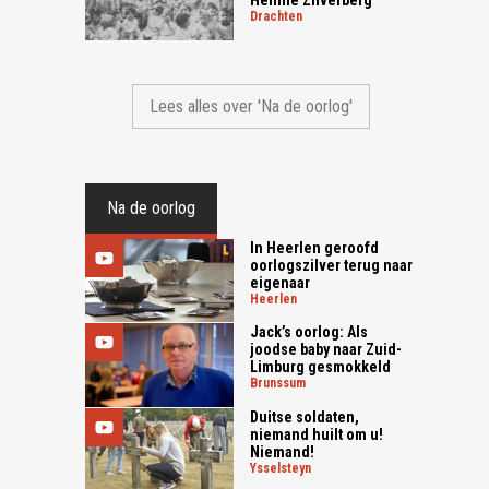
Hennie Zilverberg"
drachten
Lees alles over 'Na de oorlog'
Na de oorlog
In Heerlen geroofd
oorlogszilver terug naar
eigenaar
heerlen
Jack’s oorlog: Als
joodse baby naar Zuid-
Limburg gesmokkeld
brunssum
Duitse soldaten,
niemand huilt om u!
Niemand!
ysselsteyn