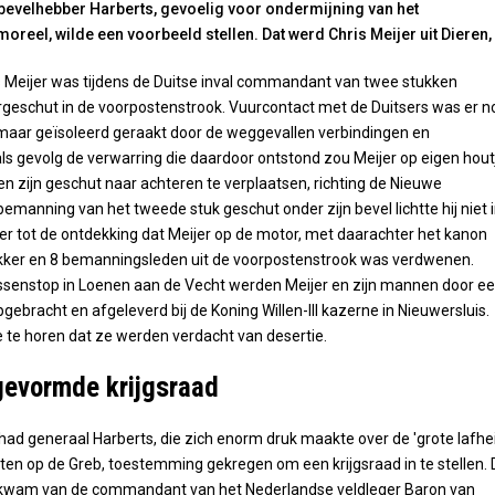
bevelhebber Harberts, gevoelig voor ondermijning van het
reel, wilde een voorbeeld stellen. Dat werd Chris Meijer uit Dieren,
 Meijer was tijdens de Duitse inval commandant van twee stukken
geschut in de voorpostenstrook. Vuurcontact met de Duitsers was er n
maar geïsoleerd geraakt door de weggevallen verbindingen en
 als gevolg de verwarring die daardoor ontstond zou Meijer op eigen hout
n zijn geschut naar achteren te verplaatsen, richting de Nieuwe
bemanning van het tweede stuk geschut onder zijn bevel lichtte hij niet i
er tot de ontdekking dat Meijer op de motor, met daarachter het kanon
ekker en 8 bemanningsleden uit de voorpostenstrook was verdwenen.
ssenstop in Loenen aan de Vecht werden Meijer en zijn mannen door e
gebracht en afgeleverd bij de Koning Willen-III kazerne in Nieuwersluis.
 te horen dat ze werden verdacht van desertie.
gevormde krijgsraad
had generaal Harberts, die zich enorm druk maakte over de 'grote lafhe
ten op de Greb, toestemming gekregen om een krijgsraad in te stellen. 
wam van de commandant van het Nederlandse veldleger Baron van