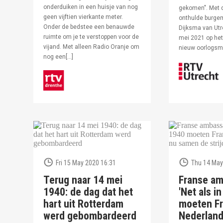
onderduiken in een huisje van nog
gekomen". Met 
geen vijftien vierkante meter.
onthulde burge
Onder de bedstee een benauwde
Dijksma van Utr
ruimte om je te verstoppen voor de
mei 2021 op het 
vijand. Met alleen Radio Oranje om
nieuw oorlogs
nog een[…]
Fri 15 May 2020 16:31
Thu 14 May
Terug naar 14 mei
Franse am
1940: de dag dat het
'Net als i
hart uit Rotterdam
moeten Fr
werd gebombardeerd
Nederlan