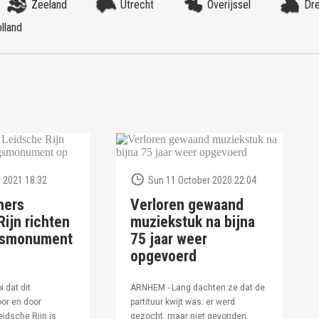
Zeeland
Utrecht
Overijssel
Dr
lland
 2021 18:32
Sun 11 October 2020 22:04
ners
Verloren gewaand
ijn richten
muziekstuk na bijna
ngsmonument
75 jaar weer
opgevoerd
i dat dit
ARNHEM - Lang dachten ze dat de
or en door
partituur kwijt was: er werd
idsche Rijn is
gezocht, maar niet gevonden.