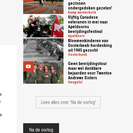
gezinnen
ondergedoken gezeten'
kamp westerbork
Vijftig Canadese
veteranen in mei naar
Apeldoorns
bevrijdingsfestival
apeldoorn
Bloemenkinderen van
Oosterbeek-herdenking
uit 1945 gezocht
oosterbeek
Geen bevrijdingstour
maar wel dankbare
bejaarden voor Twentse
Andrews Sisters
hengelol
n
n
Lees alles over 'Na de oorlog'
n
n
Na de oorlog