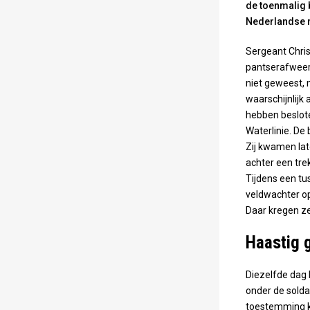
de toenmalig 
Nederlandse mo
Sergeant Chris
pantserafweer
niet geweest, 
waarschijnlijk
hebben beslote
Waterlinie. De 
Zij kwamen lat
achter een tr
Tijdens een tu
veldwachter op
Daar kregen ze
Haastig 
Diezelfde dag 
onder de solda
toestemming k