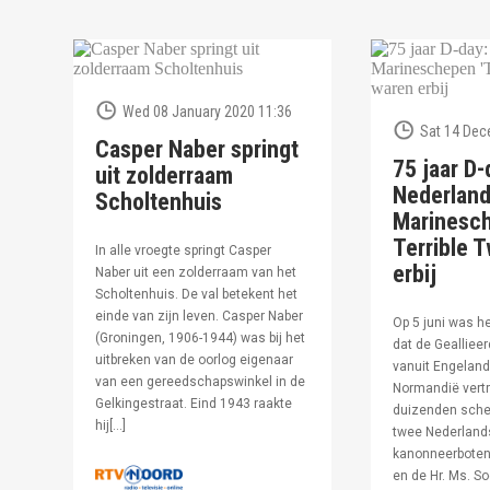
Wed 08 January 2020 11:36
Sat 14 Dec
Casper Naber springt
75 jaar D-
uit zolderraam
Nederlan
Scholtenhuis
Marinesc
Terrible T
In alle vroegte springt Casper
erbij
Naber uit een zolderraam van het
Scholtenhuis. De val betekent het
einde van zijn leven. Casper Naber
Op 5 juni was h
(Groningen, 1906-1944) was bij het
dat de Geallieer
uitbreken van de oorlog eigenaar
vanuit Engeland
van een gereedschapswinkel in de
Normandië vertr
Gelkingestraat. Eind 1943 raakte
duizenden sche
hij[…]
twee Nederland
kanonneerboten,
en de Hr. Ms. S