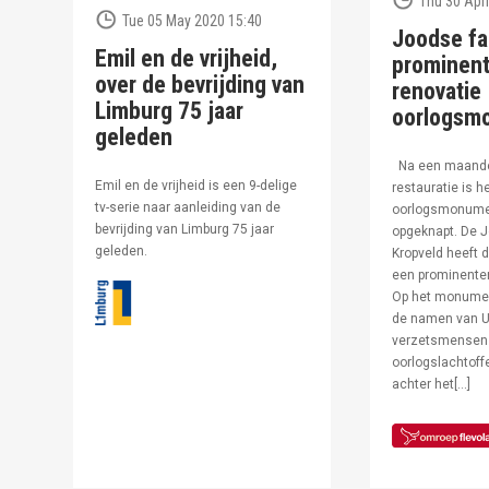
Thu 30 Apri
Tue 05 May 2020 15:40
Joodse fa
Emil en de vrijheid,
prominent
over de bevrijding van
renovatie
Limburg 75 jaar
oorlogsm
geleden
Na een maand
Emil en de vrijheid is een 9-delige
restauratie is h
tv-serie naar aanleiding van de
oorlogsmonumen
bevrijding van Limburg 75 jaar
opgeknapt. De J
geleden.
Kropveld heeft d
een prominenter
Op het monumen
de namen van U
verzetsmensen
oorlogslachtof
achter het[…]