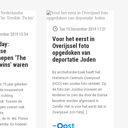
Tue 10 December 2019 17:21
ember 2019 15:54
Voor het eerst in
day:
Overijssel foto
dse
opgedoken van
hepen 'The
deportatie Joden
wins' waren
Bij archiefonderzoek heeft het
Historisch Centrum Overijssel
(HCO) een unieke foto ontdekt. Op
et 75 jaar geleden
de foto zijn Joodse vrouwen en
de invasievloot
kinderen te zien die door de Duitse
 richting
bezetter worden afgevoerd in
ok. Tussen de
Zwolle. Het is voor het eerst dat in
pen voeren ook
Overijssel zo’n foto[…]
se
 de Hr. Ms. Flores
oemba. En hoewel