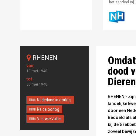
het aandeel in[…
De Grebbeberg na
RHENEN
Omdat 
dood v
10 mei 1940
Dieren
30 mei 1940
RHENEN - Zijn
Nederland in oorlog
landelijke kwe
Na de oorlog
door een Nede
Bedoeld als a
Veluwe/Vallei
bij de Grebbeb
zoveel bewijz