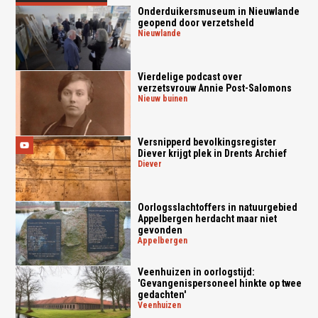
Onderduikersmuseum in Nieuwlande
geopend door verzetsheld
nieuwlande
Vierdelige podcast over
verzetsvrouw Annie Post-Salomons
nieuw buinen
Versnipperd bevolkingsregister
Diever krijgt plek in Drents Archief
diever
Oorlogsslachtoffers in natuurgebied
Appelbergen herdacht maar niet
gevonden
appelbergen
Veenhuizen in oorlogstijd:
'Gevangenispersoneel hinkte op twee
gedachten'
veenhuizen