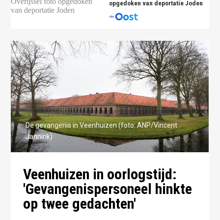
opgedoken van deportatie Joden
De gevangenis in Veenhuizen (foto: ANP/Vincent
Jannink)
Veenhuizen in oorlogstijd:
'Gevangenispersoneel hinkte
op twee gedachten'