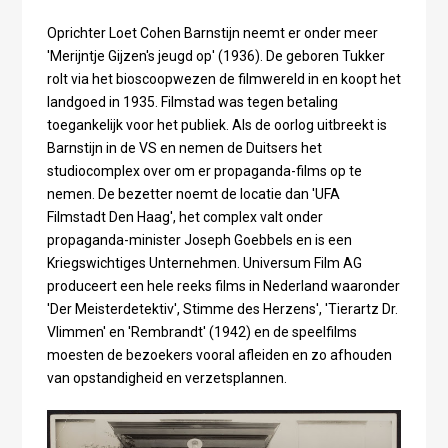
Oprichter Loet Cohen Barnstijn neemt er onder meer
'Merijntje Gijzen's jeugd op' (1936). De geboren Tukker
rolt via het bioscoopwezen de filmwereld in en koopt het
landgoed in 1935. Filmstad was tegen betaling
toegankelijk voor het publiek. Als de oorlog uitbreekt is
Barnstijn in de VS en nemen de Duitsers het
studiocomplex over om er propaganda-films op te
nemen. De bezetter noemt de locatie dan 'UFA
Filmstadt Den Haag', het complex valt onder
propaganda-minister Joseph Goebbels en is een
Kriegswichtiges Unternehmen. Universum Film AG
produceert een hele reeks films in Nederland waaronder
'Der Meisterdetektiv', Stimme des Herzens', 'Tierartz Dr.
Vlimmen' en 'Rembrandt' (1942) en de speelfilms
moesten de bezoekers vooral afleiden en zo afhouden
van opstandigheid en verzetsplannen.