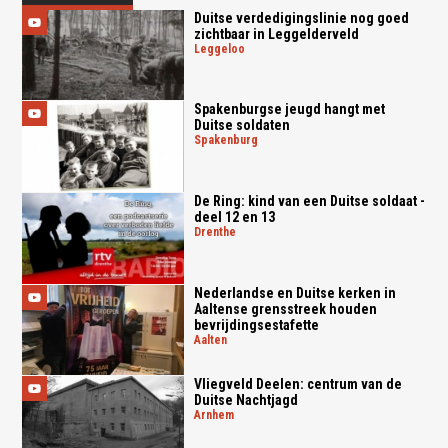
Duitse verdedigingslinie nog goed
zichtbaar in Leggelderveld
leggeloo
Spakenburgse jeugd hangt met
Duitse soldaten
spakenburg
De Ring: kind van een Duitse soldaat -
deel 12 en 13
drenthe
Nederlandse en Duitse kerken in
Aaltense grensstreek houden
bevrijdingsestafette
aalten
Vliegveld Deelen: centrum van de
Duitse Nachtjagd
arnhem