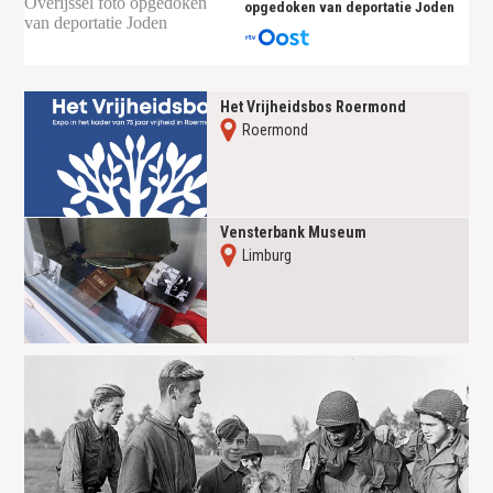
opgedoken van deportatie Joden
Het Vrij­heids­bos Roer­mond
Roermond
Ven­ster­bank Mu­se­um
Limburg