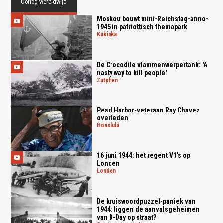
Oorlog wereldwijd
Moskou bouwt mini-Reichstag-anno-
1945 in patriottisch themapark
kubinka
De Crocodile vlammenwerpertank: 'A
nasty way to kill people'
zutphen
Pearl Harbor-veteraan Ray Chavez
overleden
honolulu
16 juni 1944: het regent V1's op
Londen
londen
De kruiswoordpuzzel-paniek van
1944: liggen de aanvalsgeheimen
van D-Day op straat?