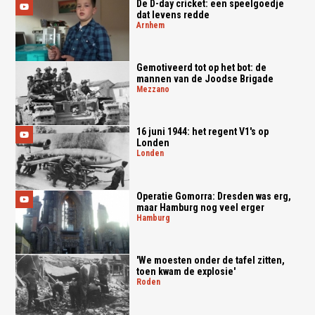
De D-day cricket: een speelgoedje
dat levens redde
arnhem
Gemotiveerd tot op het bot: de
mannen van de Joodse Brigade
mezzano
16 juni 1944: het regent V1's op
Londen
londen
Operatie Gomorra: Dresden was erg,
maar Hamburg nog veel erger
hamburg
'We moesten onder de tafel zitten,
toen kwam de explosie'
roden