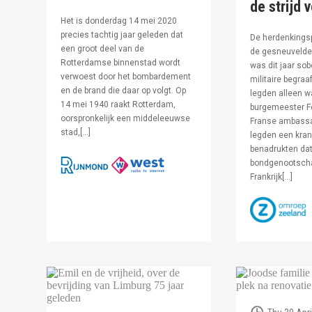
de strijd 
Het is donderdag 14 mei 2020
precies tachtig jaar geleden dat
De herdenkingsp
een groot deel van de
de gesneuvelde 
Rotterdamse binnenstad wordt
was dit jaar sob
verwoest door het bombardement
militaire begraa
en de brand die daar op volgt. Op
legden alleen 
14 mei 1940 raakt Rotterdam,
burgemeester F
oorspronkelijk een middeleeuwse
Franse ambassa
stad,[…]
legden een kran
benadrukten dat
bondgenootsch
Frankrijk[…]