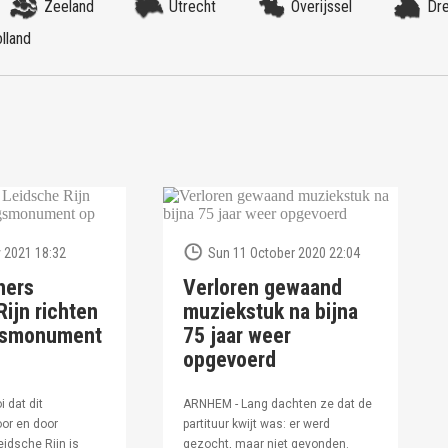
Zeeland
Utrecht
Overijssel
Dr
lland
 2021 18:32
Sun 11 October 2020 22:04
ners
Verloren gewaand
ijn richten
muziekstuk na bijna
ngsmonument
75 jaar weer
opgevoerd
i dat dit
ARNHEM - Lang dachten ze dat de
or en door
partituur kwijt was: er werd
idsche Rijn is
gezocht, maar niet gevonden.