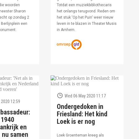
die woorden
Totdat een muziekbibliothecaris
meester Sharon
het onlangs terugvond. Reden om
echt op zondag 2
het stuk 'Op het Puin' weer nieuw
Berlijnplein een
leven in te blazen in Theater Musis
monument.
in Arnhem.
Wed 06 May 2020 11:17
 2020 12:59
Ondergedoken in
bassadeur:
Friesland: Het kind
n 1940
Loek is er nog
ankrijk en
d nu samen
Loek Groenteman kreeg als