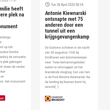
l 2020 17:31
Tue 28 April 2020 08:34
milie heeft
Antonie Kiewnarski
ere plek na
ontsnapte met 75
anderen door een
onument
tunnel uit een
krijgsgevangenkamp
enlange
et
t op Urk
De Duitsers schieten in de nacht
oodse familie
van 28 augustus 1942 bij
ankzij de renovatie
Eindhoven een bommenwerper
e plek gekregen.
neer. Twee bemanningsleden
t staan de verder
weten te ontsnappen uit het
rker
brandende vliegtuig. Een van hen
 en
is de Pool Antonie Kiewnarski. Na
fers. Het monument
de landing bij Nuenen komt hij
terecht[…]