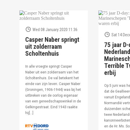
Wed 08 January 2020 11:36
Sat 14 Dec
Casper Naber springt
75 jaar D-
uit zolderraam
Nederlan
Scholtenhuis
Marinesc
Terrible T
In alle vroegte springt Casper
erbij
Naber uit een zolderraam van het
Scholtenhuis. De val betekent het
einde van zijn leven. Casper Naber
Op 5 juni was h
(Groningen, 1906-1944) was bij het
dat de Geallieer
uitbreken van de oorlog eigenaar
vanuit Engeland
van een gereedschapswinkel in de
Normandië vertr
Gelkingestraat. Eind 1943 raakte
duizenden sche
hij[…]
twee Nederland
kanonneerboten,
en de Hr. Ms. S