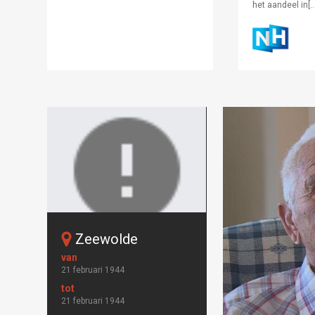
het aandeel in[…
Zeewolde
Oops!
Something
21 februari 1944
went wrong.
21 februari 1944
This page didn't load Google