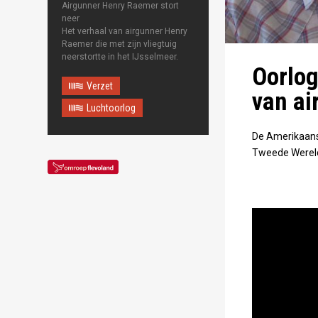
Airgunner Henry Raemer stort
Maps correctly. See the
JavaScript console for
neer
technical details.
Het verhaal van airgunner Henry
Raemer die met zijn vliegtuig
neerstortte in het IJsselmeer.
Oorlog
Verzet
van a
Luchtoorlog
De Amerikaans
Tweede Wereldoo