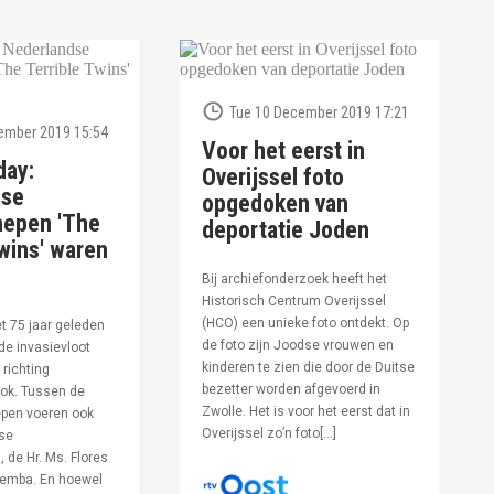
Tue 10 December 2019 17:21
ember 2019 15:54
Voor het eerst in
day:
Overijssel foto
dse
opgedoken van
hepen 'The
deportatie Joden
wins' waren
Bij archiefonderzoek heeft het
Historisch Centrum Overijssel
(HCO) een unieke foto ontdekt. Op
et 75 jaar geleden
de foto zijn Joodse vrouwen en
de invasievloot
kinderen te zien die door de Duitse
 richting
bezetter worden afgevoerd in
ok. Tussen de
Zwolle. Het is voor het eerst dat in
pen voeren ook
Overijssel zo’n foto[…]
se
 de Hr. Ms. Flores
oemba. En hoewel