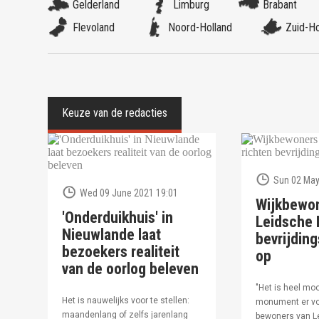
Gelderland
Limburg
Brabant
Flevoland
Noord-Holland
Zuid-Ho
Sun 02 May
Wed 09 June 2021 19:01
Wijkbewo
'Onderduikhuis' in
Leidsche R
Nieuwlande laat
bevrijdi
bezoekers realiteit
op
van de oorlog beleven
"Het is heel moo
Het is nauwelijks voor te stellen:
monument er vo
maandenlang of zelfs jarenlang
bewoners van Le