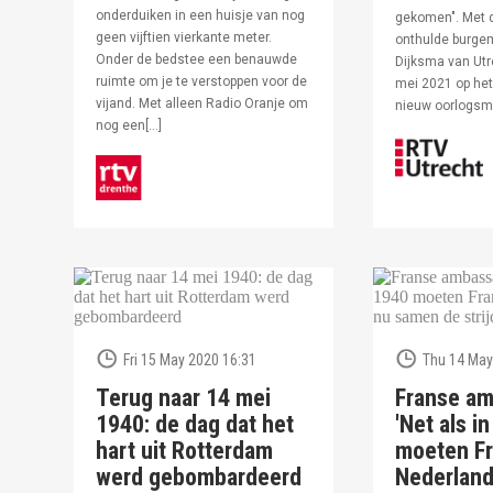
onderduiken in een huisje van nog
gekomen". Met 
geen vijftien vierkante meter.
onthulde burge
Onder de bedstee een benauwde
Dijksma van Utr
ruimte om je te verstoppen voor de
mei 2021 op het 
vijand. Met alleen Radio Oranje om
nieuw oorlogs
nog een[…]
Fri 15 May 2020 16:31
Thu 14 May
Terug naar 14 mei
Franse am
1940: de dag dat het
'Net als i
hart uit Rotterdam
moeten Fr
werd gebombardeerd
Nederlan