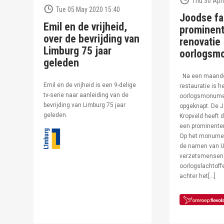
Thu 30 Apri
Tue 05 May 2020 15:40
Joodse fa
Emil en de vrijheid,
prominent
over de bevrijding van
renovatie
Limburg 75 jaar
oorlogsm
geleden
Na een maand
Emil en de vrijheid is een 9-delige
restauratie is h
tv-serie naar aanleiding van de
oorlogsmonumen
bevrijding van Limburg 75 jaar
opgeknapt. De J
geleden.
Kropveld heeft d
een prominenter
Op het monumen
de namen van U
verzetsmensen
oorlogslachtof
achter het[…]